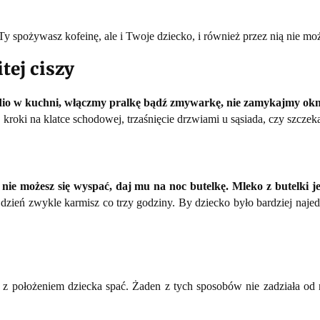
o Ty spożywasz kofeinę, ale i Twoje dziecko, i również przez nią nie mo
tej ciszy
radio w kuchni, włączmy pralkę bądź zmywarkę, nie zamykajmy okn
kroki na klatce schodowej, trzaśnięcie drzwiami u sąsiada, czy szcze
y nie możesz się wyspać, daj mu na noc butelkę. Mleko z butelki je
, w dzień zwykle karmisz co trzy godziny. By dziecko było bardziej naj
z położeniem dziecka spać. Żaden z tych sposobów nie zadziała od r