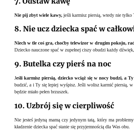
7. Odstaw kawę
Nie pij zbyt wiele kawy,
jeśli karmisz piersią, wtedy nie tylk
8. Nie ucz dziecka spać w całkowi
Niech w tle coś gra, choćby telewizor w drugim pokoju, 
Dziecko nauczone spać w zupełnej ciszy obudzi każdy dźwięk, 
9. Butelka czy pierś na noc
J
eśli karmisz piersią, dziecko wciąż się w nocy budzi, a T
budzić, a i Ty się lepiej wyśpisz. Jeśli wolisz karmić piersią
będzie miało pełen brzuszek.
10. Uzbrój się w cierpliwość
Nie jesteś jedyną mamą czy jedynym tatą, który ma problemy 
kładzenie dziecka spać stanie się przyjemnością dla Was obu.