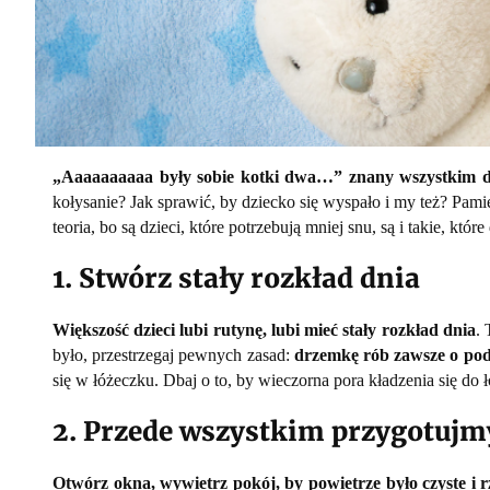
„Aaaaaaaaaa były sobie kotki dwa…” znany wszystkim dosk
kołysanie? Jak sprawić, by dziecko się wyspało i my też? Pami
teoria, bo są dzieci, które potrzebują mniej snu, są i takie, kt
1. Stwórz stały rozkład dnia
Większość dzieci lubi rutynę, lubi mieć stały rozkład dnia
.
było, przestrzegaj pewnych zasad:
drzemkę rób zawsze o pod
się w łóżeczku. Dbaj o to, by wieczorna pora kładzenia się do ł
2. Przede wszystkim przygotujmy
Otwórz okna, wywietrz pokój, by powietrze było czyste i r