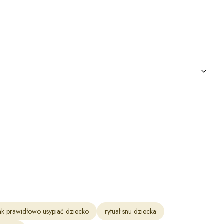
ak prawidłowo usypiać dziecko
rytuał snu dziecka