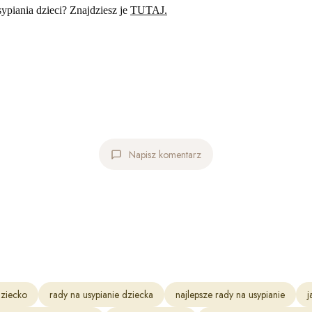
piania dzieci? Znajdziesz je
TUTAJ.
Napisz komentarz
ziecko
rady na usypianie dziecka
najlepsze rady na usypianie
j