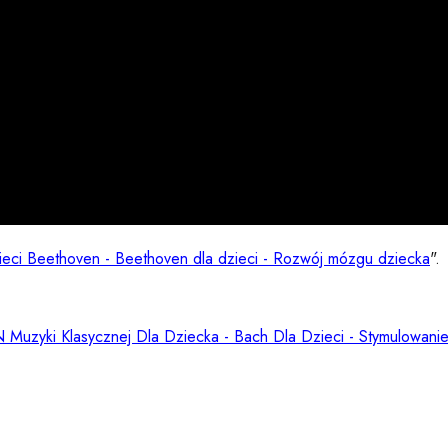
ieci Beethoven - Beethoven dla dzieci - Rozwój mózgu dziecka
".
Muzyki Klasycznej Dla Dziecka - Bach Dla Dzieci - Stymulowani