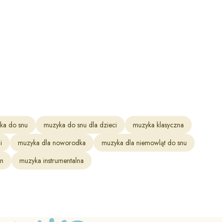
ka do snu
muzyka do snu dla dzieci
muzyka klasyczna
i
muzyka dla noworodka
muzyka dla niemowląt do snu
en
muzyka instrumentalna