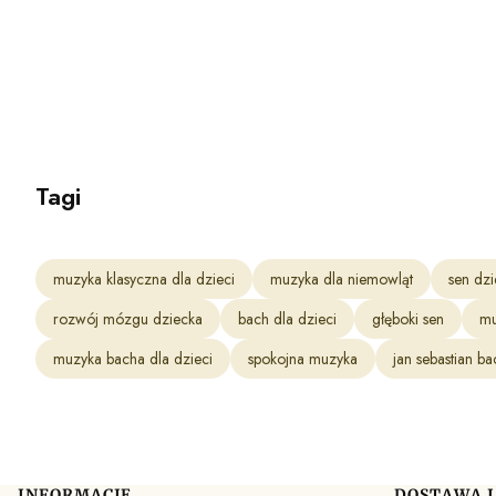
Tagi
muzyka klasyczna dla dzieci
muzyka dla niemowląt
sen dz
rozwój mózgu dziecka
bach dla dzieci
głęboki sen
mu
muzyka bacha dla dzieci
spokojna muzyka
jan sebastian ba
INFORMACJE
DOSTAWA I