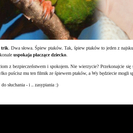
 trik
. Dwa słowa. Śpiew ptaków. Tak, śpiew ptaków to jeden z najsk
skonale
uspokaja płaczące dziecko
.
eciom z bezpieczeństwem i spokojem. Nie wierzycie? Przekonajcie się 
lko puścisz mu ten filmik ze śpiewem ptaków, a Wy będziecie mogli s
 słuchania - i .. zasypiania :)