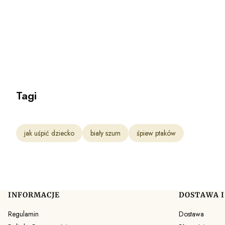
Tagi
jak uśpić dziecko
biały szum
śpiew ptaków
INFORMACJE
DOSTAWA I
Linki w stopce
Regulamin
Dostawa