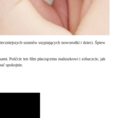
uteczniejszych szumów usypiających noworodki i dzieci. Śpiew
sami. Puśćcie ten film płaczącemu maluszkowi i zobaczcie, jak
pać spokojnie.