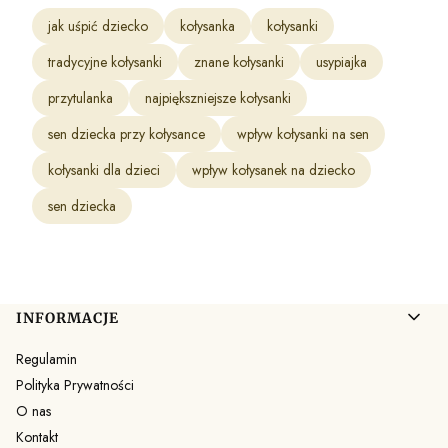
jak uśpić dziecko
kołysanka
kołysanki
tradycyjne kołysanki
znane kołysanki
usypiajka
przytulanka
najpiększniejsze kołysanki
sen dziecka przy kołysance
wpływ kołysanki na sen
kołysanki dla dzieci
wpływ kołysanek na dziecko
sen dziecka
Linki w stopce
INFORMACJE
Regulamin
Polityka Prywatności
O nas
Kontakt