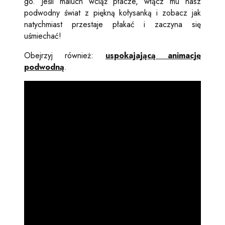
go. Jeśli maluch wciąż płacze, włącz mu nasz
podwodny świat z piękną kołysanką i zobacz jak
natychmiast przestaje płakać i zaczyna się
uśmiechać!
Obejrzyj również:
uspokajającą animację
podwodną
.