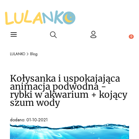
Otwórz wyszukiwarkę
Produ
LULANKO
Blog
Kołysanka i uspokajająca
animacja podwodna -
rybki w akwarium + kojący
szum wody
dodano: 01-10-2021