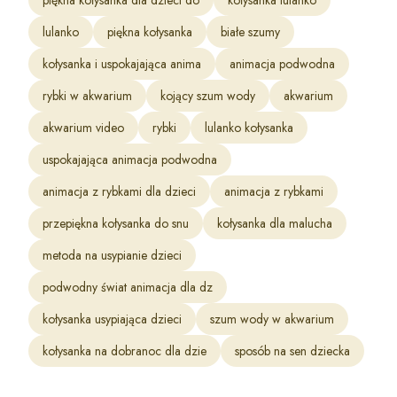
piękna kołysanka dla dzieci do
kołysanka lulanko
lulanko
piękna kołysanka
białe szumy
kołysanka i uspokajająca anima
animacja podwodna
rybki w akwarium
kojący szum wody
akwarium
akwarium video
rybki
lulanko kołysanka
uspokajająca animacja podwodna
animacja z rybkami dla dzieci
animacja z rybkami
przepiękna kołysanka do snu
kołysanka dla malucha
metoda na usypianie dzieci
podwodny świat animacja dla dz
kołysanka usypiająca dzieci
szum wody w akwarium
kołysanka na dobranoc dla dzie
sposób na sen dziecka