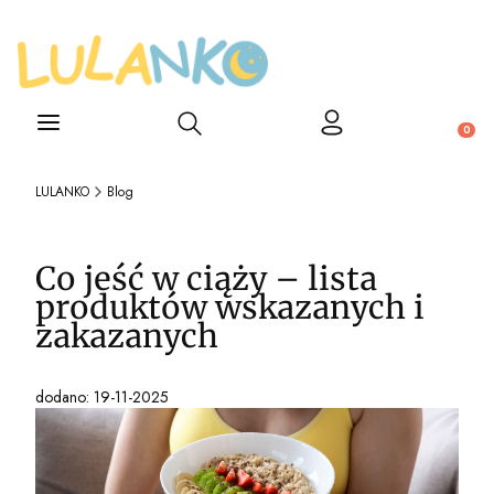
Otwórz wyszukiwarkę
Produ
LULANKO
Blog
Co jeść w ciąży – lista
produktów wskazanych i
zakazanych
dodano: 19-11-2025