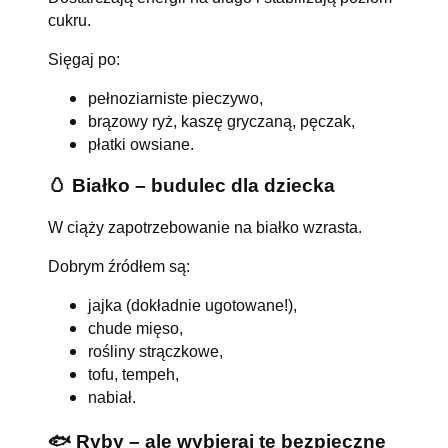
cukru.
Sięgaj po:
pełnoziarniste pieczywo,
brązowy ryż, kaszę gryczaną, pęczak,
płatki owsiane.
🥚 Białko – budulec dla dziecka
W ciąży zapotrzebowanie na białko wzrasta.
Dobrym źródłem są:
jajka (dokładnie ugotowane!),
chude mięso,
rośliny strączkowe,
tofu, tempeh,
nabiał.
🐟 Ryby – ale wybieraj te bezpieczne