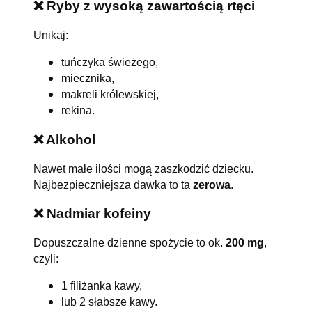
❌ Ryby z wysoką zawartością rtęci
Unikaj:
tuńczyka świeżego,
miecznika,
makreli królewskiej,
rekina.
❌ Alkohol
Nawet małe ilości mogą zaszkodzić dziecku.
Najbezpieczniejsza dawka to ta
zerowa
.
❌ Nadmiar kofeiny
Dopuszczalne dzienne spożycie to ok.
200 mg
,
czyli:
1 filiżanka kawy,
lub 2 słabsze kawy.