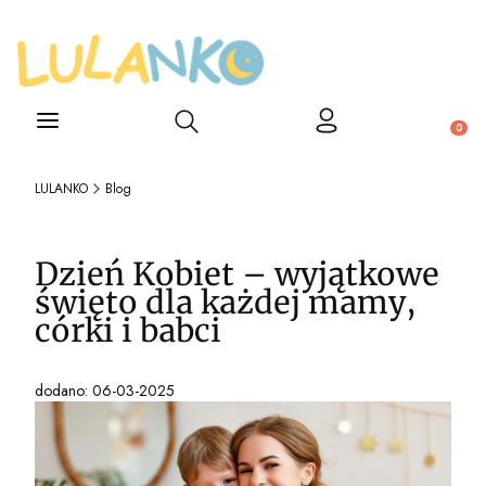
Otwórz wyszukiwarkę
Produ
LULANKO
Blog
Dzień Kobiet – wyjątkowe
święto dla każdej mamy,
córki i babci
dodano: 06-03-2025