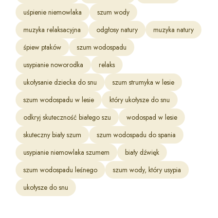
uśpienie niemowlaka
szum wody
muzyka relaksacyjna
odgłosy natury
muzyka natury
śpiew ptaków
szum wodospadu
usypianie noworodka
relaks
ukołysanie dziecka do snu
szum strumyka w lesie
szum wodospadu w lesie
który ukołysze do snu
odkryj skuteczność białego szu
wodospad w lesie
skuteczny biały szum
szum wodospadu do spania
usypianie niemowlaka szumem
biały dźwięk
szum wodospadu leśnego
szum wody, który usypia
ukołysze do snu