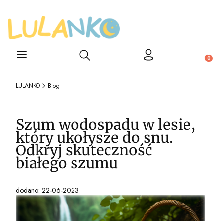
Otwórz wyszukiwarkę
Produ
LULANKO
Blog
Szum wodospadu w lesie,
który ukołysze do snu.
Odkryj skuteczność
białego szumu
dodano: 22-06-2023