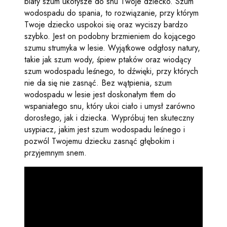
biały szum ukołysze do snu Twoje dziecko. Szum
wodospadu do spania, to rozwiązanie, przy którym
Twoje dziecko uspokoi się oraz wyciszy bardzo
szybko. Jest on podobny brzmieniem do kojącego
szumu strumyka w lesie. Wyjątkowe odgłosy natury,
takie jak szum wody, śpiew ptaków oraz wiodący
szum wodospadu leśnego, to dźwięki, przy których
nie da się nie zasnąć. Bez wątpienia, szum
wodospadu w lesie jest doskonałym tłem do
wspaniałego snu, który ukoi ciało i umysł zarówno
dorosłego, jak i dziecka. Wypróbuj ten skuteczny
usypiacz, jakim jest szum wodospadu leśnego i
pozwól Twojemu dziecku zasnąć głębokim i
przyjemnym snem.