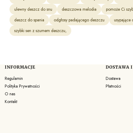
ulewny deszcz do snu
deszczowa melodia
pomoże Ci szy
deszcz do spania
odgłosy padającego deszczu
usypające 
szybki sen z szumem deszczu,
INFORMACJE
DOSTAWA I
Linki w stopce
Regulamin
Dostawa
Polityka Prywatności
Płatności
O nas
Kontakt