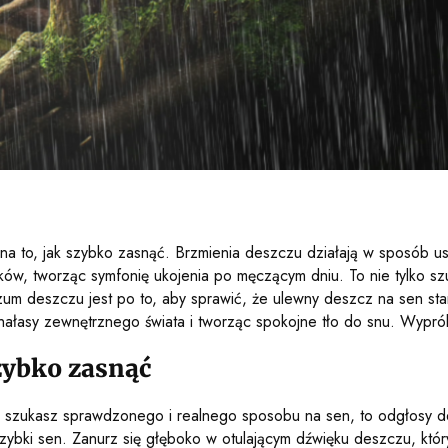
a to, jak szybko zasnąć. Brzmienia deszczu działają w sposób usy
ów, tworząc symfonię ukojenia po męczącym dniu. To nie tylko sz
szum deszczu jest po to, aby sprawić, że ulewny deszcz na sen s
c hałasy zewnętrznego świata i tworząc spokojne tło do snu. Wyprób
zybko zasnąć
 szukasz sprawdzonego i realnego sposobu na sen, to odgłosy d
ki sen. Zanurz się głęboko w otulającym dźwięku deszczu, który 