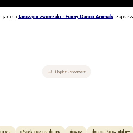
, jaką są
tańczące zwierzaki - Funny Dance Animals
. Zaprasz
Napisz komentarz
do snu
dźwięk deszczu do snu
deszcz
deszcz i śpiew ptaków