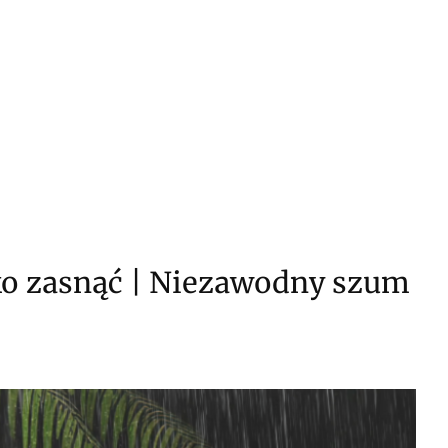
w koszyku: 0. Zobacz szczegóły
ko zasnąć | Niezawodny szum