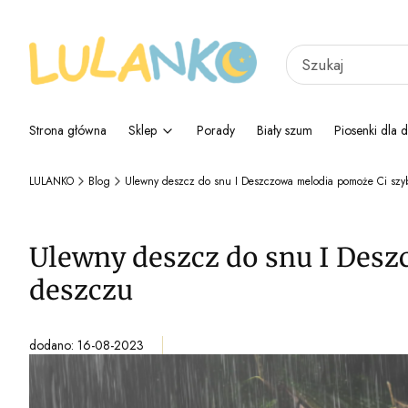
Strona główna
Sklep
Porady
Biały szum
Piosenki dla d
LULANKO
Blog
Ulewny deszcz do snu I Deszczowa melodia pomoże Ci szy
Ulewny deszcz do snu I Des
deszczu
dodano: 16-08-2023