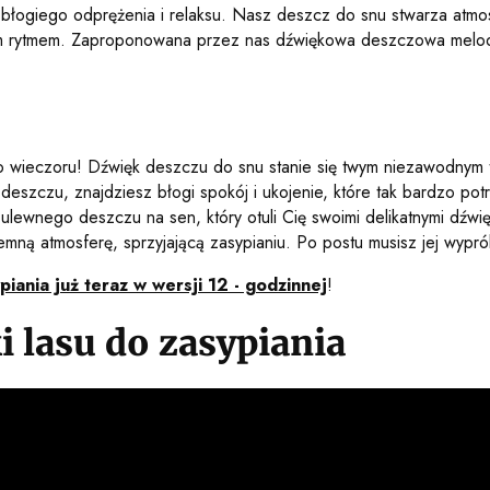
n błogiego odprężenia i relaksu. Nasz deszcz do snu stwarza atm
cym rytmem. Zaproponowana przez nas dźwiękowa deszczowa melod
 wieczoru! Dźwięk deszczu do snu stanie się twym niezawodnym 
 deszczu, znajdziesz błogi spokój i ukojenie, które tak bardzo 
ulewnego deszczu na sen, który otuli Cię swoimi delikatnymi dźw
emną atmosferę, sprzyjającą zasypianiu. Po postu musisz jej wypr
piania już teraz w wersji 12 - godzinnej
!
i lasu do zasypiania