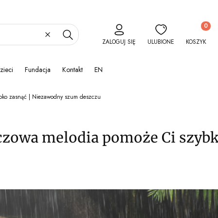
Produkty 
Wyczyść
Szukaj
ZALOGUJ SIĘ
ULUBIONE
KOSZYK
zieci
Fundacja
Kontakt
EN
bko zasnąć | Niezawodny szum deszczu
zczowa melodia pomoże Ci szyb