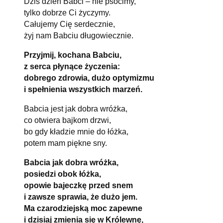
Dziś dzień Babci – nie psocimy,
tylko dobrze Ci życzymy.
Całujemy Cię serdecznie,
żyj nam Babciu długowiecznie.
Przyjmij, kochana Babciu,
z serca płynące życzenia:
dobrego zdrowia, dużo optymizmu
i spełnienia wszystkich marzeń.
Babcia jest jak dobra wróżka,
co otwiera bajkom drzwi,
bo gdy kładzie mnie do łóżka,
potem mam piękne sny.
Babcia jak dobra wróżka,
posiedzi obok łóżka,
opowie bajeczkę przed snem
i zawsze sprawia, że dużo jem.
Ma czarodziejską moc zapewne
i dzisiaj zmienia się w Królewnę,