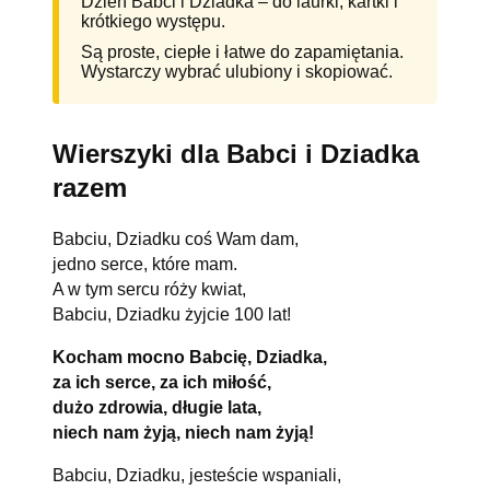
Dzień Babci i Dziadka – do laurki, kartki i
krótkiego występu.
Są proste, ciepłe i łatwe do zapamiętania.
Wystarczy wybrać ulubiony i skopiować.
Wierszyki dla Babci i Dziadka
razem
Babciu, Dziadku coś Wam dam,
jedno serce, które mam.
A w tym sercu róży kwiat,
Babciu, Dziadku żyjcie 100 lat!
Kocham mocno Babcię, Dziadka,
za ich serce, za ich miłość,
dużo zdrowia, długie lata,
niech nam żyją, niech nam żyją!
Babciu, Dziadku, jesteście wspaniali,