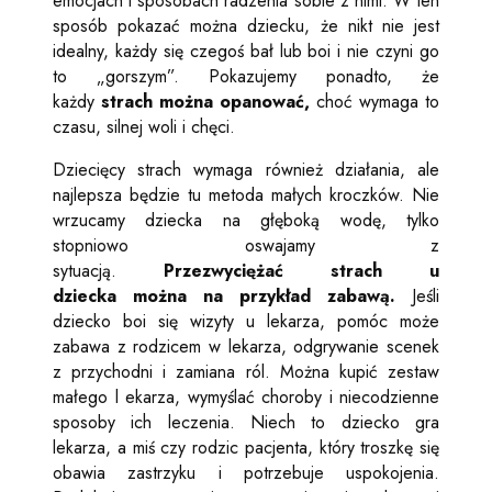
emocjach i sposobach radzenia sobie z nimi. W ten
sposób pokazać można dziecku, że nikt nie jest
idealny, każdy się czegoś bał lub boi i nie czyni go
to „gorszym”. Pokazujemy ponadto, że
każdy
strach można opanować,
choć wymaga to
czasu, silnej woli i chęci.
Dziecięcy strach wymaga również działania, ale
najlepsza będzie tu metoda małych kroczków. Nie
wrzucamy dziecka na głęboką wodę, tylko
stopniowo oswajamy z
sytuacją.
Przezwyciężać strach u
dziecka można na przykład zabawą.
Jeśli
dziecko boi się wizyty u lekarza, pomóc może
zabawa z rodzicem w lekarza, odgrywanie scenek
z przychodni i zamiana ról. Można kupić zestaw
małego l ekarza, wymyślać choroby i niecodzienne
sposoby ich leczenia. Niech to dziecko gra
lekarza, a miś czy rodzic pacjenta, który troszkę się
obawia zastrzyku i potrzebuje uspokojenia.