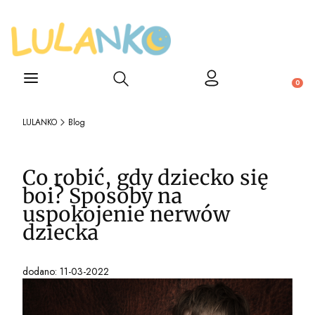
Otwórz wyszukiwarkę
Produ
LULANKO
Blog
Co robić, gdy dziecko się
boi? Sposoby na
uspokojenie nerwów
dziecka
dodano: 11-03-2022