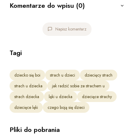
Komentarze do wpisu (0)
Napisz komentarz
Tagi
dziecko się boi
strach u dzieci
dziecięcy strach
strach u dziecka
jak radzić sobie ze strachem u
strach dziecka
lęki u dziecka
dziecięce strachy
dziecięce lęki
czego boją się dzieci
Pliki do pobrania