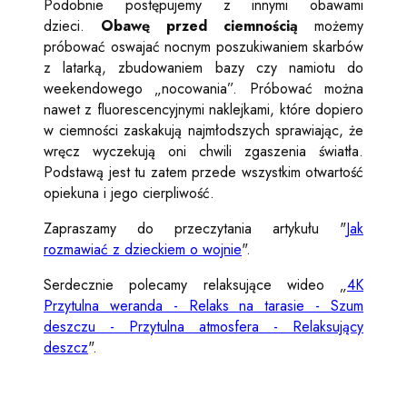
Podobnie postępujemy z innymi obawami
dzieci.
Obawę przed ciemnością
możemy
próbować oswajać nocnym poszukiwaniem skarbów
z latarką, zbudowaniem bazy czy namiotu do
weekendowego „nocowania”. Próbować można
nawet z fluorescencyjnymi naklejkami, które dopiero
w ciemności zaskakują najmłodszych sprawiając, że
wręcz wyczekują oni chwili zgaszenia światła.
Podstawą jest tu zatem przede wszystkim otwartość
opiekuna i jego cierpliwość.
Zapraszamy do przeczytania artykułu "
Jak
rozmawiać z dzieckiem o wojnie
".
Serdecznie polecamy relaksujące wideo „
4K
Przytulna weranda - Relaks na tarasie - Szum
deszczu - Przytulna atmosfera - Relaksujący
deszcz
".