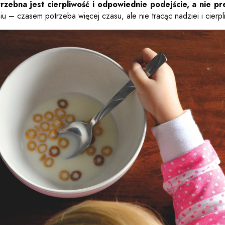
zebna jest cierpliwość i odpowiednie podejście, a nie pr
iu – czasem potrzeba więcej czasu, ale nie tracąc nadziei i cierp