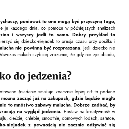
pychaczy, ponieważ to one mogą być przyczyną tego,
e je każdego dnia, co pomoże w późniejszych analizach
dzina i wszyscy jedli to samo. Dobry przykład to
zyć się dziecko-niejadek to presja czasu przy posiłku i
malucha nie powinna być rozpraszana
. Jeśli dziecko nie
 Wówczas maluch szybciej zrozumie, że gdy nie zje obiadu,
ko do jedzenia?
towane śniadanie smakuje znacznie lepiej niż to podane
 można zacząć już na zakupach, gdzie będzie mogło
enie to mnóstwo zabawy malucha. Dobrze zadbać, by
wracają na wygląd jedzenia.
Postaw na kreatywność w
ajlu, cieście, chlebie, smoothie, domowych lodach, sałatce,
ko-niejadek z pewnością nie zacznie odżywiać się