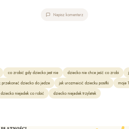
Napisz komentarz
co zrobić gdy dziecko jest nie
dziecko nie chce jeść co zrobi
k przekonać dziecko do jedze
jak urozmaicić dziecku posiłki
moje 1
dziecko niejadek co robić
dziecko niejadek trzylatek
 PŁATNOŚCI