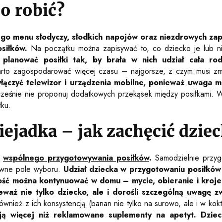
co robić?
ego menu słodyczy, słodkich napojów oraz niezdrowych za
siłków.
Na początku można zapisywać to, co dziecko je lub ni
 planować posiłki tak, by brała w nich udział cała ro
rto zagospodarować więcej czasu – najgorsze, z czym musi zmier
yłączyć telewizor i urządzenia mobilne, ponieważ uwaga 
nocześnie nie proponuj dodatkowych przekąsek między posiłkami.
łku.
ejadka – jak zachęcić dziec
o
wspólnego przygotowywania posiłków
.
Samodzielnie przygo
ewne pole wyboru.
Udział dziecka w przygotowaniu posiłków
ość można kontynuować w domu – mycie, obieranie i kroj
eważ nie tylko dziecko, ale i dorośli szczególną uwagę z
wnież z ich konsystencją (banan nie tylko na surowo, ale i w kokt
ją więcej niż reklamowane suplementy na apetyt. Dziec