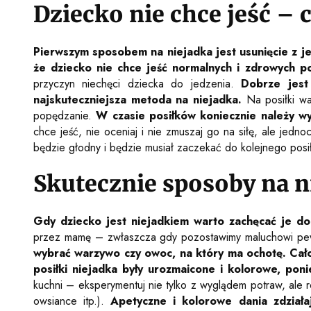
Dziecko nie chce jeść – 
Pierwszym sposobem na niejadka jest usunięcie z j
że dziecko nie chce jeść normalnych i zdrowych po
przyczyn niechęci dziecka do jedzenia.
Dobrze jest
najskuteczniejsza metoda na niejadka.
Na posiłki wa
popędzanie.
W czasie posiłków koniecznie należy w
chce jeść, nie oceniaj i nie zmuszaj go na siłę, ale jed
będzie głodny i będzie musiał zaczekać do kolejnego posi
Skutecznie sposoby na ni
Gdy dziecko jest niejadkiem warto zachęcać je d
przez mamę – zwłaszcza gdy pozostawimy maluchowi p
wybrać warzywo czy owoc, na który ma ochotę. Cał
posiłki niejadka były urozmaicone i kolorowe, poni
kuchni – eksperymentuj nie tylko z wyglądem potraw, ale ró
owsiance itp.).
Apetyczne i kolorowe dania zdziała