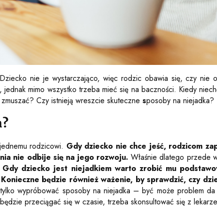
Dziecko nie je wystarczająco, więc rodzic obawia się, czy nie o
h, jednak mimo wszystko trzeba mieć się na baczności. Kiedy ni
b zmuszać? Czy istnieją wreszcie skuteczne
s
posoby na niejadka?
m?
ejednemu rodzicowi.
Gdy dziecko nie chce jeść, rodzicom zap
ia nie odbije się na jego rozwoju.
Właśnie dlatego przede ws
.
Gdy dziecko jest niejadkiem warto zrobić mu podstawo
Konieczne będzie również ważenie, by sprawdzić, czy dzie
 tylko wypróbować sposoby na niejadka – być może problem da si
dzie przeciągać się w czasie, trzeba skonsultować się z lekarzem,