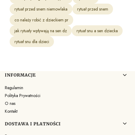
rytuał przed snem niemowlaka
rytuał przed snem
co należy robić z dzieckiem pr
jak rytuały wpływają na sen dz
rytuał snu a sen dziecka
rytuał snu dla dzieci
Linki w stopce
INFORMACJE
Regulamin
Polityka Prywatności
O nas
Kontakt
DOSTAWA I PŁATNOŚCI