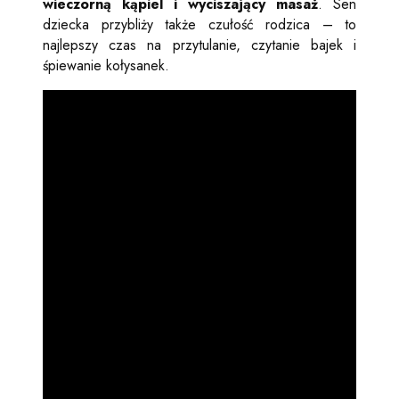
wieczorną kąpiel i wyciszający masaż
. Sen
dziecka przybliży także czułość rodzica – to
najlepszy czas na przytulanie, czytanie bajek i
śpiewanie kołysanek.