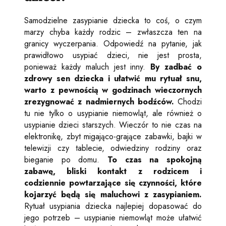
Samodzielne zasypianie dziecka to coś, o czym
marzy chyba każdy rodzic – zwłaszcza ten na
granicy wyczerpania. Odpowiedź na pytanie, jak
prawidłowo usypiać dzieci, nie jest prosta,
ponieważ każdy maluch jest inny.
By zadbać o
zdrowy sen dziecka i ułatwić mu rytuał snu,
warto z pewnością w godzinach wieczornych
zrezygnować z nadmiernych bodźców.
Chodzi
tu nie tylko o usypianie niemowląt, ale również o
usypianie dzieci starszych. Wieczór to nie czas na
elektronikę, zbyt migająco-grające zabawki, bajki w
telewizji czy tablecie, odwiedziny rodziny oraz
bieganie po domu.
To czas na spokojną
zabawę, bliski kontakt z rodzicem i
codziennie powtarzające się czynności, które
kojarzyć będą się maluchowi z zasypianiem.
Rytuał usypiania dziecka najlepiej dopasować do
jego potrzeb – usypianie niemowląt może ułatwić