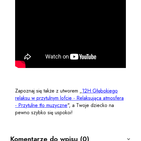
Zapoznaj się także z utworem „
12H Głębokiego
relaksu w przytulnym lofcie - Relaksująca atmosfera
- Przytulne tło muzyczne
", a Twoje dziecko na
pewno szybko się uspokoi!
Komentarze do wpisu (0)