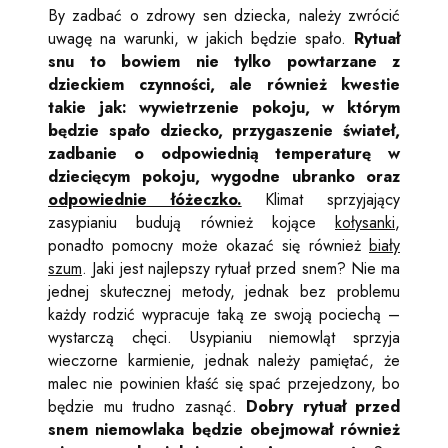
By zadbać o zdrowy sen dziecka, należy zwrócić
uwagę na warunki, w jakich będzie spało.
Rytuał
snu to bowiem nie tylko powtarzane z
dzieckiem czynności, ale również kwestie
takie jak: wywietrzenie pokoju, w którym
będzie spało dziecko, przygaszenie świateł,
zadbanie o odpowiednią temperaturę w
dziecięcym pokoju, wygodne ubranko oraz
odpowiednie łóżeczko.
Klimat sprzyjający
zasypianiu budują również kojące
kołysanki
,
ponadto pomocny może okazać się również
biały
szum
. Jaki jest najlepszy rytuał przed snem? Nie ma
jednej skutecznej metody, jednak bez problemu
każdy rodzić wypracuje taką ze swoją pociechą –
wystarczą chęci. Usypianiu niemowląt sprzyja
wieczorne karmienie, jednak należy pamiętać, że
malec nie powinien kłaść się spać przejedzony, bo
będzie mu trudno zasnąć.
Dobry rytuał przed
snem niemowlaka będzie obejmował również