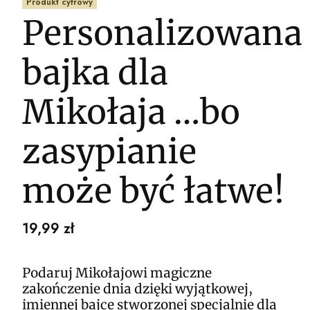
Produkt cyfrowy
Personalizowana
bajka dla
Mikołaja …bo
zasypianie
może być łatwe!
Cena
19,99 zł
Podaruj Mikołajowi magiczne
zakończenie dnia dzięki wyjątkowej,
imiennej bajce stworzonej specjalnie dla