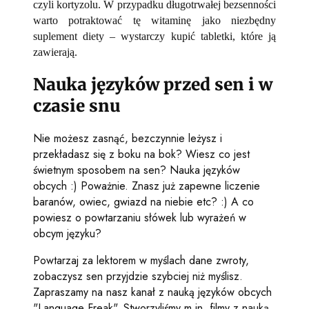
czyli kortyzolu. W przypadku długotrwałej bezsenności
warto potraktować tę witaminę jako niezbędny
suplement diety – wystarczy kupić tabletki, które ją
zawierają.
Nauka języków przed sen i w
czasie snu
Nie możesz zasnąć, bezczynnie leżysz i
przekładasz się z boku na bok? Wiesz co jest
świetnym sposobem na sen? Nauka języków
obcych :) Poważnie. Znasz już zapewne liczenie
baranów, owiec, gwiazd na niebie etc? :) A co
powiesz o powtarzaniu słówek lub wyrażeń w
obcym języku?
Powtarzaj za lektorem w myślach dane zwroty,
zobaczysz sen przyjdzie szybciej niż myślisz.
Zapraszamy na nasz kanał z nauką języków obcych
"Language Freak". Stworzyliśmy m.in. filmy z nauką