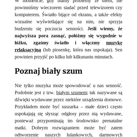
W momencie, gdy mamy problemy ze snem, nie
powinniśmy wieczorem siadać przed telewizorem czy
komputerem. Światło bijące od ekranu, a także efekty
wizualne wyświetlające się na nim, nie sprzyja
budzeniu się poczucia senności.
Jeśli wiemy, że
najwyższa pora zasnąć, połóżmy się wygodnie w
łóżku, zgaśmy światło i włączmy
muzykę
relaksacyjną
(lub piosenkę, która nas uspokaja). Sen
powinien przyjść po kilku lub kilkunastu minutach.
Poznaj biały szum
Nie tylko muzyka może spowodować u nas senność.
Podobnie jest z tzw.
białym szumem
; tak nazywane są
dźwięki wydawane przez niektóre urządzenia domowe.
Przykładem może być suszarka – małe dzieci często
uspokajają się słysząc odgłosy przez nią wydawane,
ponieważ przypominają im środowisko prenatalne
matki. Dobrym rozwiązaniem może być zatem
odtworzenie naszych lulankowych, darmowych