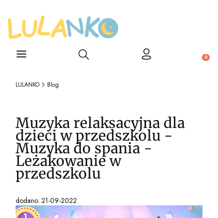
Otwórz wyszukiwarkę
Produ
LULANKO
Blog
Muzyka relaksacyjna dla
dzieci w przedszkolu -
Muzyka do spania -
Leżakowanie w
przedszkolu
dodano: 21-09-2022