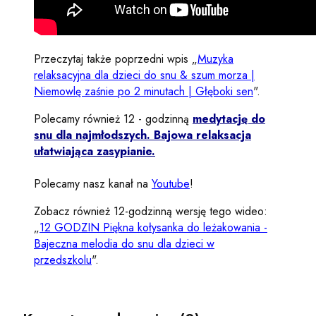
Przeczytaj także poprzedni wpis „
Muzyka
relaksacyjna dla dzieci do snu & szum morza |
Niemowlę zaśnie po 2 minutach | Głęboki sen
".
Polecamy również 12 - godzinną
medytację do
snu dla najmłodszych. Bajowa relaksacja
ułatwiająca zasypianie.
Polecamy nasz kanał na
Youtube
!
Zobacz również 12-godzinną wersję tego wideo:
„
12 GODZIN Piękna kołysanka do leżakowania -
Bajeczna melodia do snu dla dzieci w
przedszkolu
".