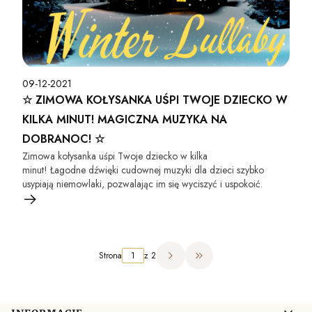
09-12-2021
☆ ZIMOWA KOŁYSANKA UŚPI TWOJE DZIECKO W
KILKA MINUT! MAGICZNA MUZYKA NA
DOBRANOC! ☆
Zimowa kołysanka uśpi Twoje dziecko w kilka
minut! Łagodne dźwięki cudownej muzyki dla dzieci szybko
usypiają niemowlaki, pozwalając im się wyciszyć i uspokoić.
Strona
z 2
Przejdź do ostatniej strony 
Linki w stopce