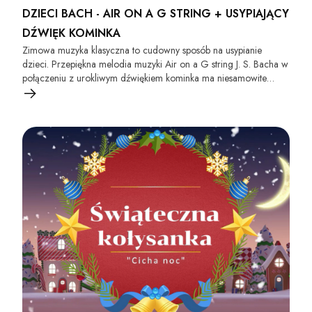
DZIECI BACH - AIR ON A G STRING + USYPIAJĄCY
DŹWIĘK KOMINKA
Zimowa muzyka klasyczna to cudowny sposób na usypianie
dzieci. Przepiękna melodia muzyki Air on a G string J. S. Bacha w
połączeniu z urokliwym dźwiękiem kominka ma niesamowite
właściwości - uspokaja dzieci i pozwala im zasnąć w mgnieniu
oka.