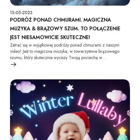
15-05-2023
PODRÓŻ PONAD CHMURAMI. MAGICZNA
MUZYKA & BRĄZOWY SZUM. TO POŁĄCZENIE
JEST NIESAMOWICIE SKUTECZNE!
Zatrać się w wyjątkowej podróży ponad chmurami z naszym
video! Jest to magiczna muzyka, w towarzystwie brązowego
szumu, który skutecznie wyciszy Twoją pociechę w
niewiarygodnie krótkim czasie. Przekonaj się jak to połączenie jest
niezwykle skuteczne!