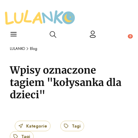
Otwórz wyszukiwarkę
Produ
LULANKO
Blog
Wpisy oznaczone
tagiem "kołysanka dla
dzieci"
Kategorie
Tagi
Tagi