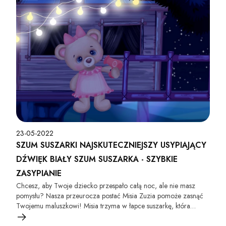
23-05-2022
SZUM SUSZARKI NAJSKUTECZNIEJSZY USYPIAJĄCY
DŹWIĘK BIAŁY SZUM SUSZARKA - SZYBKIE
ZASYPIANIE
Chcesz, aby Twoje dziecko przespało całą noc, ale nie masz
pomysłu? Nasza przeurocza postać Misia Zuzia pomoże zasnąć
Twojemu maluszkowi! Misia trzyma w łapce suszarkę, która
wytwarza biały szum do snu dla dzieci! Włącz nasze wideo, a