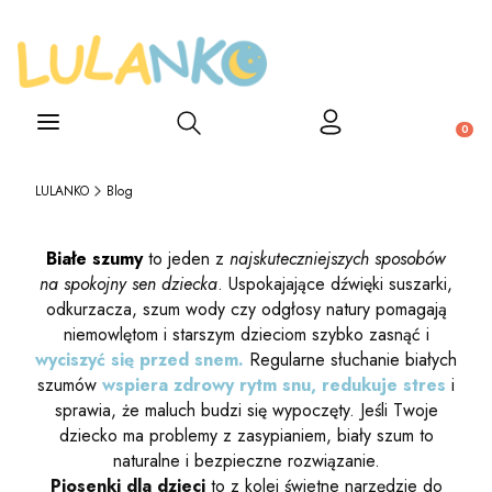
Otwórz wyszukiwarkę
Produ
LULANKO
Blog
Białe szumy
to jeden z
najskuteczniejszych sposobów
na spokojny sen dziecka
. Uspokajające dźwięki suszarki,
odkurzacza, szum wody czy odgłosy natury pomagają
niemowlętom i starszym dzieciom szybko zasnąć i
wyciszyć się przed snem.
Regularne słuchanie białych
szumów
wspiera zdrowy rytm snu, redukuje stres
i
sprawia, że maluch budzi się wypoczęty. Jeśli Twoje
dziecko ma problemy z zasypianiem, biały szum to
naturalne i bezpieczne rozwiązanie.
Piosenki dla dzieci
to z kolei świetne narzędzie do