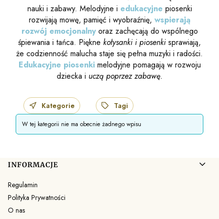
nauki i zabawy. Melodyjne i
edukacyjne
piosenki
rozwijają mowę, pamięć i wyobraźnię,
wspierają
rozwój emocjonalny
oraz zachęcają do wspólnego
śpiewania i tańca. Piękne
kołysanki i piosenki
sprawiają,
że codzienność malucha staje się pełna muzyki i radości.
Edukacyjne piosenki
melodyjne pomagają w rozwoju
dziecka i
uczą poprzez zabawę.
Kategorie
Tagi
W tej kategorii nie ma obecnie żadnego wpisu
Linki w stopce
INFORMACJE
Regulamin
Polityka Prywatności
O nas