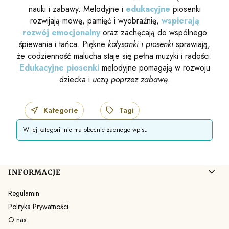
nauki i zabawy. Melodyjne i
edukacyjne
piosenki
rozwijają mowę, pamięć i wyobraźnię,
wspierają
rozwój emocjonalny
oraz zachęcają do wspólnego
śpiewania i tańca. Piękne
kołysanki i piosenki
sprawiają,
że codzienność malucha staje się pełna muzyki i radości.
Edukacyjne piosenki
melodyjne pomagają w rozwoju
dziecka i
uczą poprzez zabawę.
Kategorie
Tagi
W tej kategorii nie ma obecnie żadnego wpisu
Linki w stopce
INFORMACJE
Regulamin
Polityka Prywatności
O nas