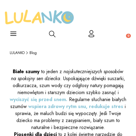
Otwórz wyszukiwarkę
Produ
LULANKO
Blog
Białe szumy
to jeden z
najskuteczniejszych sposobów
na spokojny sen dziecka
. Uspokajające dźwięki suszarki,
odkurzacza, szum wody czy odgłosy natury pomagają
niemowlętom i starszym dzieciom szybko zasnąć i
wyciszyć się przed snem.
Regularne słuchanie białych
szumów
wspiera zdrowy rytm snu, redukuje stres
i
sprawia, że maluch budzi się wypoczęty. Jeśli Twoje
dziecko ma problemy z zasypianiem, biały szum to
naturalne i bezpieczne rozwiązanie.
Piosenki dla dzieci
to z kolei świetne narzędzie do