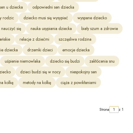
sen u dziecka
odpowiedni sen dziecka
y rodzic
dziecko musi się wysypiać
wyspane dziecko
 nauczyć się
nauka usypiania dziecka
biały szum a zdrowie
eńskie
relacje z dziećmi
szczęsliwa rodzina
nie dziecka
drzemki dzieci
emocje dziecka
uśpienie niemowlaka
dziecko się budzi
zakłócenia snu
ziecko
dzieci budzi się w nocy
niespokojny sen
ma kolkę
metody na kolkę
ciąża z powikłaniami
Strona
z 1