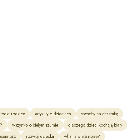
w koszyku: 0. Zobacz szczegóły
łodzi rodzice
artykuły o dzieciach
sposoby na drzemkę
m?
wszystko o białym szumie
dlaczego dzieci kochają biały
zsenność
rozwój dziecka
what is white noise?