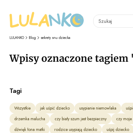
LULANKO
Blog
sekrety snu dziecka
Wpisy oznaczone tagiem 
Tagi
Wszystkie
jak uśpić dziecko
usypianie niemowlaka
uśp
drzemka malucha
czy biały szum jest bezpieczny
czy moje
dźwięk łona matki
rodzice usypiają dziecko
uśpij dziecko