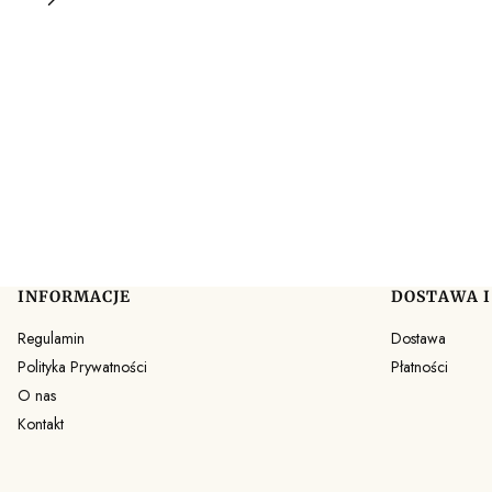
prostu mały człowiek podobnie jak my, dorośli, ma swoją indywidualną
osobowość.
INFORMACJE
DOSTAWA I
Linki w stopce
Regulamin
Dostawa
Polityka Prywatności
Płatności
O nas
Kontakt