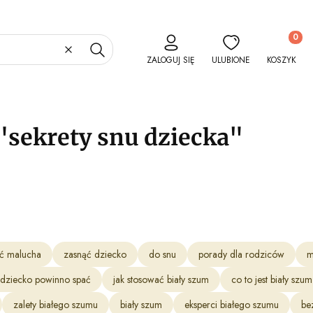
Produkty 
Wyczyść
Szukaj
ZALOGUJ SIĘ
ULUBIONE
KOSZYK
"sekrety snu dziecka"
ić malucha
zasnąć dziecko
do snu
porady dla rodziców
m
 dziecko powinno spać
jak stosować biały szum
co to jest biały szu
zalety białego szumu
biały szum
eksperci białego szumu
be