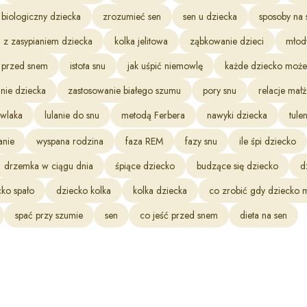
 biologiczny dziecka
zrozumieć sen
sen u dziecka
sposoby na 
 z zasypianiem dziecka
kolka jelitowa
ząbkowanie dzieci
młod
 przed snem
istota snu
jak uśpić niemowlę
każde dziecko może
anie dziecka
zastosowanie białego szumu
pory snu
relacje małż
owlaka
lulanie do snu
metodą Ferbera
nawyki dziecka
tule
anie
wyspana rodzina
faza REM
fazy snu
ile śpi dziecko
drzemka w ciągu dnia
śpiące dziecko
budzące się dziecko
d
cko spało
dziecko kolka
kolka dziecka
co zrobić gdy dziecko 
spać przy szumie
sen
co jeść przed snem
dieta na sen