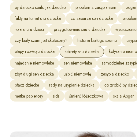
by dziecko spało jak dziecko
problem z zasypianiem
zegar
fakty na temat snu dziecka
co zaburza sen dziecka
problem
rola snu u dzieci
przygotowanie snu u dziecka
wycieszenie
czy biały szum jest skuteczny?
historia białego szumu
usypi
etapy rozwoju dziecka
kołysanie niem
sekrety snu dziecka
najadanie niemowlaka
sen niemowlaka
samodzielne zasypi
zbyt długi sen dziecka
uśpić niemowlę
zasypia dziecko
płacz dziecka
rady na usypianie dziecka
co zrobić by dzie
matka papierosy
sids
śmierć łóżeczkowa
skala Apgar