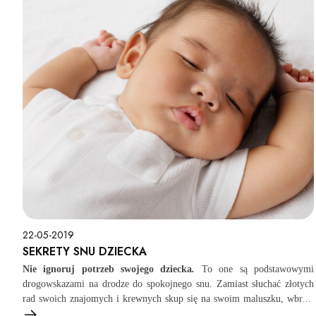
22-05-2019
SEKRETY SNU DZIECKA
Nie ignoruj potrzeb swojego dziecka
.
To one są podstawowymi
drogowskazami na drodze do spokojnego snu. Zamiast słuchać złotych
rad swoich znajomych i krewnych skup się na swoim maluszku, wbrew
pozorom potrafi on wysyłać bardzo jasne sygnały. Pamiętaj, że to po