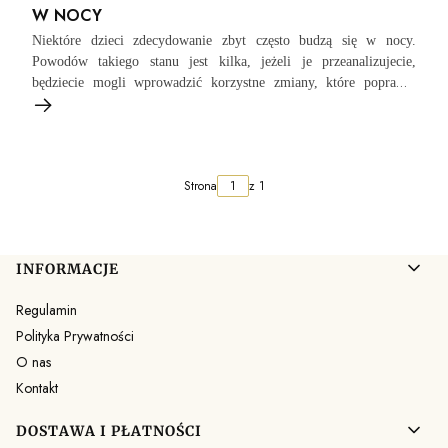
W NOCY
Niektóre dzieci zdecydowanie zbyt często budzą się w nocy.
Powodów takiego stanu jest kilka, jeżeli je przeanalizujecie,
będziecie mogli wprowadzić korzystne zmiany, które poprawią
komfort życia zarówno malucha, jak i wasz. Dlaczego dziecko się
budzi? Najczęściej jest to spowodowane przez te 8 powodów.
Strona
z 1
Linki w stopce
INFORMACJE
Regulamin
Polityka Prywatności
O nas
Kontakt
DOSTAWA I PŁATNOŚCI