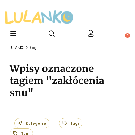
Otwórz wyszukiwarkę
Produ
LULANKO
Blog
Wpisy oznaczone
tagiem "zakłócenia
snu"
Kategorie
Tagi
Tagi