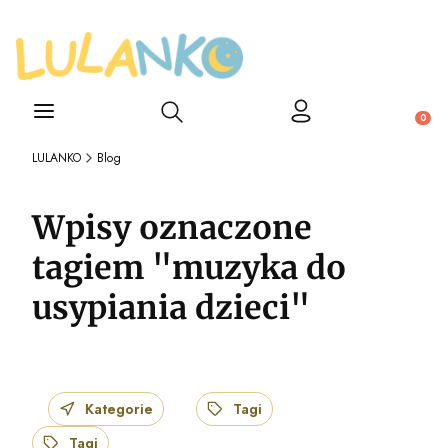
Otwórz wyszukiwarkę
Produ
LULANKO
Blog
Wpisy oznaczone
tagiem "muzyka do
usypiania dzieci"
Kategorie
Tagi
Tagi