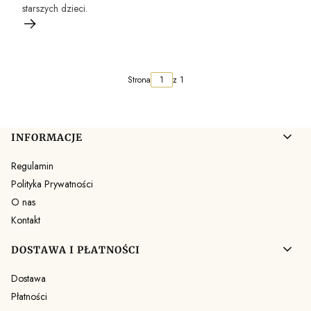
starszych dzieci.
Strona
z 1
Linki w stopce
INFORMACJE
Regulamin
Polityka Prywatności
O nas
Kontakt
DOSTAWA I PŁATNOŚCI
Dostawa
Płatności