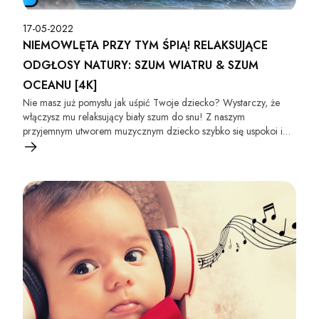
17-05-2022
NIEMOWLĘTA PRZY TYM ŚPIĄ! RELAKSUJĄCE
ODGŁOSY NATURY: SZUM WIATRU & SZUM
OCEANU [4K]
Nie masz już pomysłu jak uśpić Twoje dziecko? Wystarczy, że
włączysz mu relaksujący biały szum do snu! Z naszym
przyjemnym utworem muzycznym dziecko szybko się uspokoi i
utnie sobie drzemkę :)! Nasza muzyka usypia dzieci także na całą
noc! Włącz i przekonaj się - to działa :)!