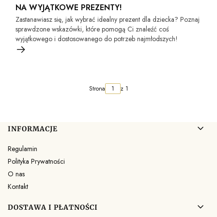
NA WYJĄTKOWE PREZENTY!
Zastanawiasz się, jak wybrać idealny prezent dla dziecka? Poznaj
sprawdzone wskazówki, które pomogą Ci znaleźć coś
wyjątkowego i dostosowanego do potrzeb najmłodszych!
Strona
z 1
Linki w stopce
INFORMACJE
Regulamin
Polityka Prywatności
O nas
Kontakt
DOSTAWA I PŁATNOŚCI