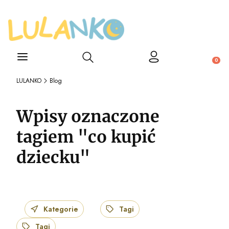
Otwórz wyszukiwarkę
Produ
LULANKO
Blog
Wpisy oznaczone
tagiem "co kupić
dziecku"
Kategorie
Tagi
Tagi