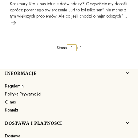
Koszmary. Kto z nas ich nie doświadczył? Oczywiście my dorośli
oprócz porannego stwierdzenia „uff to był tylko sen” nie mamy z
tym większych problemów. Ale co jeśli chodzi o najmłodszych?
Prześledźmy zatem poszczególne etapy rozwoju dziecięcego i
sposoby jakie można stosować, aby nasza pociecha przestała się
bać.
Strona
z 1
Linki w stopce
INFORMACJE
Regulamin
Polityka Prywatności
O nas
Kontakt
DOSTAWA I PŁATNOŚCI
Dostawa