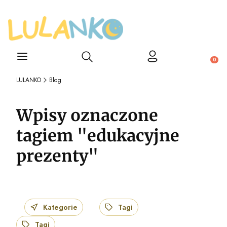
Otwórz wyszukiwarkę
Produ
LULANKO
Blog
Wpisy oznaczone
tagiem "edukacyjne
prezenty"
Kategorie
Tagi
Tagi