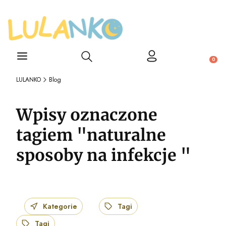
Otwórz wyszukiwarkę
Produ
LULANKO
Blog
Wpisy oznaczone
tagiem "naturalne
sposoby na infekcje "
Kategorie
Tagi
Tagi