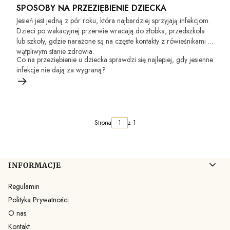
SPOSOBY NA PRZEZIĘBIENIE DZIECKA
Jesień jest jedną z pór roku, która najbardziej sprzyjają infekcjom.
Dzieci po wakacyjnej przerwie wracają do żłobka, przedszkola
lub szkoły, gdzie narażone są na częste kontakty z rówieśnikami o
wątpliwym stanie zdrowia.
Co na przeziębienie u dziecka sprawdzi się najlepiej, gdy jesienne
infekcje nie dają za wygraną?
Strona
z 1
Linki w stopce
INFORMACJE
Regulamin
Polityka Prywatności
O nas
Kontakt