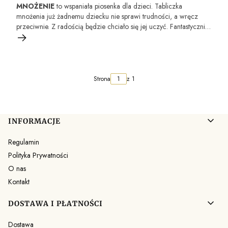
MNOŻENIE
to wspaniała piosenka dla dzieci. Tabliczka
mnożenia już żadnemu dziecku nie sprawi trudności, a wręcz
przeciwnie. Z radością będzie chciało się jej uczyć. Fantastycznie
dobrane rymy do wyników działań pomagają najmłodszym
zapamiętać je z łatwością. Nauka przez zabawę jest możliwa!
Strona
z 1
Linki w stopce
INFORMACJE
Regulamin
Polityka Prywatności
O nas
Kontakt
DOSTAWA I PŁATNOŚCI
Dostawa