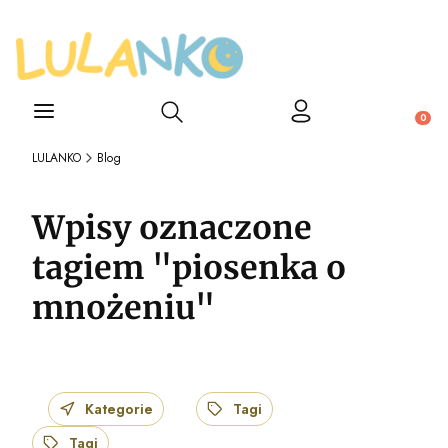
Otwórz wyszukiwarkę
Produ
LULANKO
Blog
Wpisy oznaczone
tagiem "piosenka o
mnożeniu"
Kategorie
Tagi
Tagi