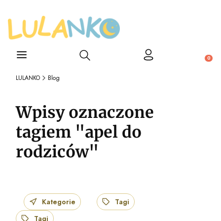
Otwórz wyszukiwarkę
Produ
LULANKO
Blog
Wpisy oznaczone
tagiem "apel do
rodziców"
Kategorie
Tagi
Tagi