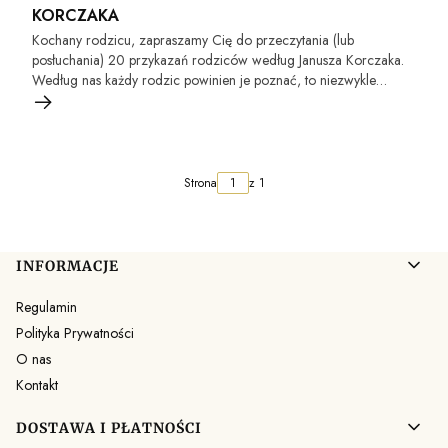
KORCZAKA
Kochany rodzicu, zapraszamy Cię do przeczytania (lub
posłuchania) 20 przykazań rodziców według Janusza Korczaka.
Według nas każdy rodzic powinien je poznać, to niezwykle
ważne w mądrym wychowaniu dziecka.
Strona
z 1
Linki w stopce
INFORMACJE
Regulamin
Polityka Prywatności
O nas
Kontakt
DOSTAWA I PŁATNOŚCI