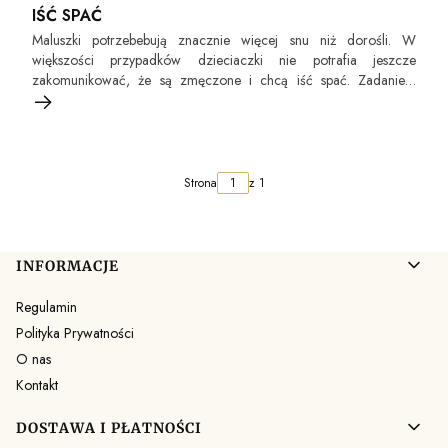
IŚĆ SPAĆ
Maluszki potrzebebują znacznie więcej snu niż dorośli. W
większości przypadków dzieciaczki nie potrafia jeszcze
zakomunikować, że są zmęczone i chcą iść spać. Zadaniem
rodzica jest wyłapanie odpowiednich sygnałów, które świadczą o
tym, że maluszek jest juz zmęczony i potrzebuje drzemki.
Strona
z 1
Linki w stopce
INFORMACJE
Regulamin
Polityka Prywatności
O nas
Kontakt
DOSTAWA I PŁATNOŚCI