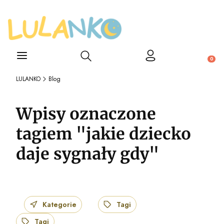
Otwórz wyszukiwarkę
Produ
LULANKO
Blog
Wpisy oznaczone
tagiem "jakie dziecko
daje sygnały gdy"
Kategorie
Tagi
Tagi