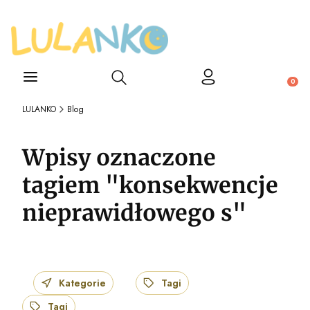
Otwórz wyszukiwarkę
Produ
LULANKO
Blog
Wpisy oznaczone
tagiem "konsekwencje
nieprawidłowego s"
Kategorie
Tagi
Tagi