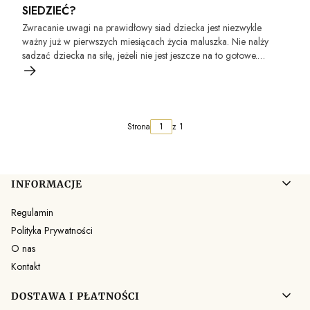
SIEDZIEĆ?
Zwracanie uwagi na prawidłowy siad dziecka jest niezwykle
ważny już w pierwszych miesiącach życia maluszka. Nie nalży
sadzać dziecka na siłę, jeżeli nie jest jeszcze na to gotowe.
Rodzic musi zwracać szczególna uwagę na to jak siedzi dziecko
podczas zabawy czy przy stole.
Strona
z 1
Linki w stopce
INFORMACJE
Regulamin
Polityka Prywatności
O nas
Kontakt
DOSTAWA I PŁATNOŚCI