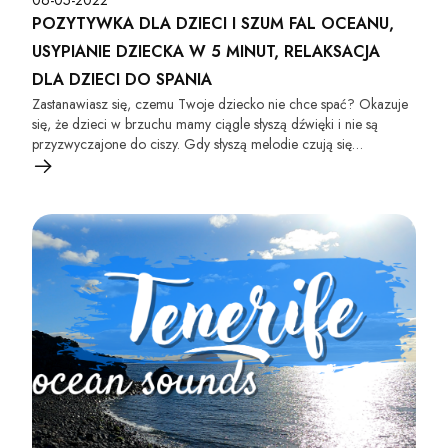
06-05-2022
POZYTYWKA DLA DZIECI I SZUM FAL OCEANU,
USYPIANIE DZIECKA W 5 MINUT, RELAKSACJA
DLA DZIECI DO SPANIA
Zastanawiasz się, czemu Twoje dziecko nie chce spać? Okazuje
się, że dzieci w brzuchu mamy ciągle słyszą dźwięki i nie są
przyzwyczajone do ciszy. Gdy słyszą melodie czują się
bezpieczne, a następnie zasypiają! Włącz nasze wideo i pozwól,
że nasza muzyka ukołysze malucha do snu!