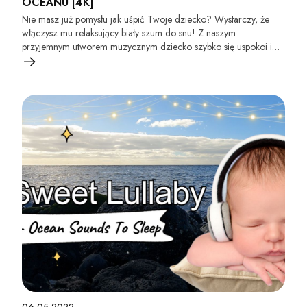
OCEANU [4K]
Nie masz już pomysłu jak uśpić Twoje dziecko? Wystarczy, że
włączysz mu relaksujący biały szum do snu! Z naszym
przyjemnym utworem muzycznym dziecko szybko się uspokoi i
utnie sobie drzemkę :)! Nasza muzyka usypia dzieci także na całą
noc! Włącz i przekonaj się - to działa :)!