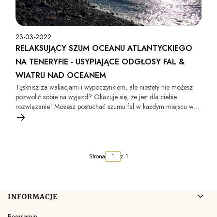
23-03-2022
RELAKSUJĄCY SZUM OCEANU ATLANTYCKIEGO
NA TENERYFIE - USYPIAJĄCE ODGŁOSY FAL &
WIATRU NAD OCEANEM
Tęsknisz za wakacjami i wypoczynkiem, ale niestety nie możesz
pozwolić sobie na wyjazd? Okazuje się, że jest dla ciebie
rozwiązanie! Możesz posłuchać szumu fal w każdym miejscu w
którym się znajdujesz. Włącz te odgłosy natury i ciesz się
relaksem! :)
Strona
z 1
Linki w stopce
INFORMACJE
Regulamin