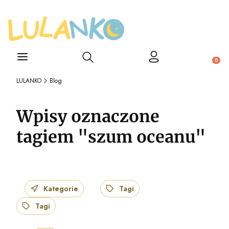
Otwórz wyszukiwarkę
Produ
LULANKO
Blog
Wpisy oznaczone
tagiem "szum oceanu"
Kategorie
Tagi
Tagi