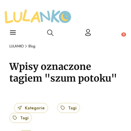
Otwórz wyszukiwarkę
Produ
LULANKO
Blog
Wpisy oznaczone
tagiem "szum potoku"
Kategorie
Tagi
Tagi