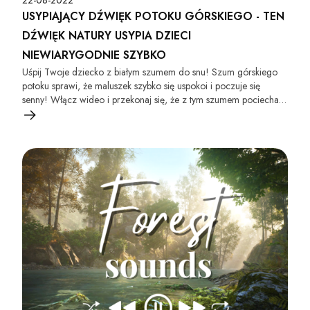
22-08-2022
USYPIAJĄCY DŹWIĘK POTOKU GÓRSKIEGO - TEN
DŹWIĘK NATURY USYPIA DZIECI
NIEWIARYGODNIE SZYBKO
Uśpij Twoje dziecko z białym szumem do snu! Szum górskiego
potoku sprawi, że maluszek szybko się uspokoi i poczuje się
senny! Włącz wideo i przekonaj się, że z tym szumem pociecha
prześpi całą noc :)!