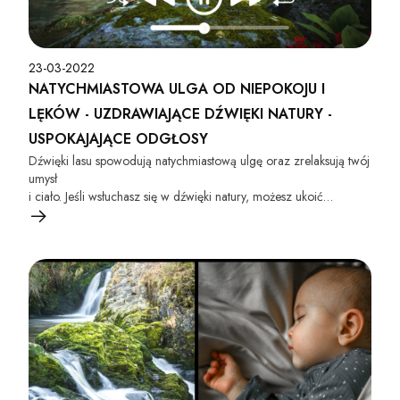
23-03-2022
NATYCHMIASTOWA ULGA OD NIEPOKOJU I
LĘKÓW - UZDRAWIAJĄCE DŹWIĘKI NATURY -
USPOKAJAJĄCE ODGŁOSY
Dźwięki lasu spowodują natychmiastową ulgę oraz zrelaksują twój
umysł
i ciało. Jeśli wsłuchasz się w dźwięki natury, możesz ukoić
codzienny stres
i lęki, a nawet kłopoty z bezsennością.