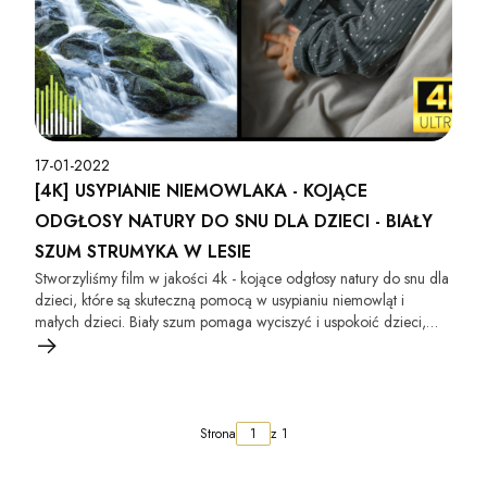
17-01-2022
[4K] USYPIANIE NIEMOWLAKA - KOJĄCE
ODGŁOSY NATURY DO SNU DLA DZIECI - BIAŁY
SZUM STRUMYKA W LESIE
Stworzyliśmy film w jakości 4k - kojące odgłosy natury do snu dla
dzieci, które są skuteczną pomocą w usypianiu niemowląt i
małych dzieci. Biały szum pomaga wyciszyć i uspokoić dzieci,
które mają trudności z zasypianiem.
Strona
z 1