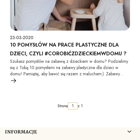
23-03-2020
10 POMYSŁÓW NA PRACE PLASTYCZNE DLA
DZIECI, CZYLI #COROBIĆZDZIECKIEMWDOMU ?
Szukasz pomysłów na zabawę z dzieckiem w domu? Podzielimy
się z Tobą 10 pomysłami na zabawy plastyczne dla dzieci w
domu! Pamiętaj, aby bawić się razem z maluchem:). Zabawy
idealne w czasie domowej kwarantanny.
Strona
z 1
Linki w stopce
INFORMACJE