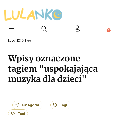
Otwórz wyszukiwarkę
Produ
LULANKO
Blog
Wpisy oznaczone
tagiem "uspokajająca
muzyka dla dzieci"
Kategorie
Tagi
Tagi