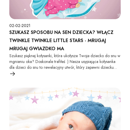
02-02-2021
SZUKASZ SPOSOBU NA SEN DZIECKA? WŁĄCZ
TWINKLE TWINKLE LITTLE STARS - MRUGAJ
MRUGAJ GWIAZDKO MA
Szukasz pięknej kołysanki, która ukołysze Twoje dziecko do snu w
mgnieniu oka? Doskonale trafiłeś :) Nasza usypiająca kołysanka
dla dzieci do snu to rewelacyjny utwór, który zapewni dziecku
głęboki sen. Doskonale uspokaja płaczące dziecko i pomaga mu
się wyciszyć.