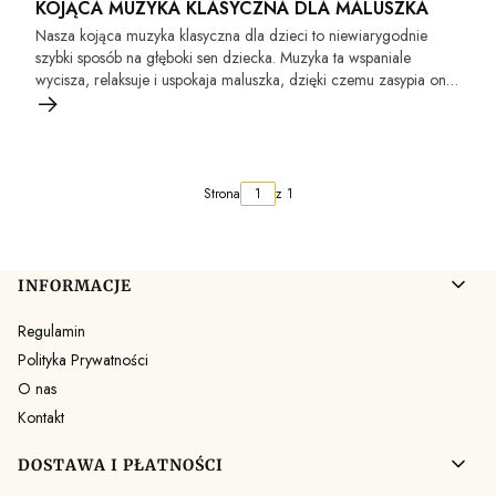
KOJĄCA MUZYKA KLASYCZNA DLA MALUSZKA
Nasza kojąca muzyka klasyczna dla dzieci to niewiarygodnie
szybki sposób na głęboki sen dziecka. Muzyka ta wspaniale
wycisza, relaksuje i uspokaja maluszka, dzięki czemu zasypia on
w kilka chwil. Maluszki uwielbiają kojące dźwięki pianina.
Wspaniale się przy nich relaksują i odpoczywają jak nigdy
wcześniej.
Strona
z 1
Linki w stopce
INFORMACJE
Regulamin
Polityka Prywatności
O nas
Kontakt
DOSTAWA I PŁATNOŚCI