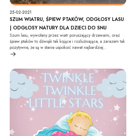
25-02-2021
SZUM WIATRU, ŚPIEW PTAKÓW, ODGŁOSY LASU
| ODGŁOSY NATURY DLA DZIECI DO SNU
Szum lasu, wywołany przez wiatr poruszający drzewami, oraz
śpiew ptaków to dźwięki tak kojące i rozluźniające, a zarazem tak
pozytywne, że są w stanie uspokoić nawet najbardziej
rozemocjonowane dziecko. Pomagają także zasnąć w spokoju i
efektywnie wypocząć nie tylko maluchom, ale też dorosłym.