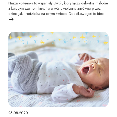
Nasza kołysanka to wspaniały utwór, który łączy delikatną melodię
z kojącym szumem lasu. To utwór uwielbiany zarówno przez
dzieci jak i rodziców na całym świecie. Dodatkowo jest to idealna
muzyka głębokiego snu dla maluszka. Wspaniale wycisza i
uspokaja. Zapewnia dziecku błogi i głęboki relaks.
25-08-2020