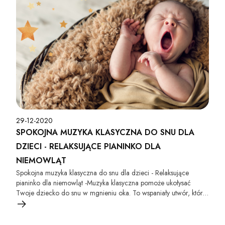
29-12-2020
SPOKOJNA MUZYKA KLASYCZNA DO SNU DLA
DZIECI - RELAKSUJĄCE PIANINKO DLA
NIEMOWLĄT
Spokojna muzyka klasyczna do snu dla dzieci - Relaksujące
pianinko dla niemowląt -Muzyka klasyczna pomoże ukołysać
Twoje dziecko do snu w mgnieniu oka. To wspaniały utwór, który
rozwija wyobraźnię oraz słuch dziecka. Niezawodny podczas
kolki u dziecka. Utwór ten pomoże uspokoić płaczące dziecko
oraz ukoi jego ból. To wspaniała muzyka głębokiego snu dla