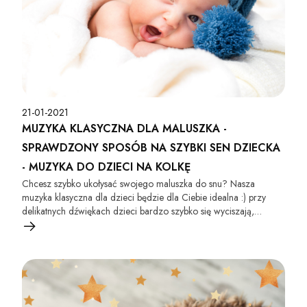
21-01-2021
MUZYKA KLASYCZNA DLA MALUSZKA -
SPRAWDZONY SPOSÓB NA SZYBKI SEN DZIECKA
- MUZYKA DO DZIECI NA KOLKĘ
Chcesz szybko ukołysać swojego maluszka do snu? Nasza
muzyka klasyczna dla dzieci będzie dla Ciebie idealna :) przy
delikatnych dźwiękach dzieci bardzo szybko się wyciszają,
relaksują i w konsekwencji bardzo szybko zasypiają. To
rewelacyjny sposób, aby nauczyć dziecko samodzielnego
zasypiania. To idealna muzyka do codziennego rytuału snu z
dziecka.