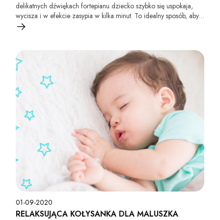
delikatnych dźwiękach fortepianu dziecko szybko się uspokaja,
wycisza i w efekcie zasypia w kilka minut. To idealny sposób, aby
nauczyć dziecko samodzielnego zasypiania. Utwór ten nazywane
jest również muzyką głębokiego snu dla dzieci. To wspaniała
usypiająca muzyka dla najmłodszych.
01-09-2020
RELAKSUJĄCA KOŁYSANKA DLA MALUSZKA