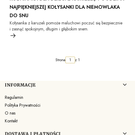
NAJPIĘKNIEJSZEJ KOŁYSANKI DLA NIEMOWLAKA
DO SNU
Kołysanka z karuzeli pomoże maluchowi poczuć się bezpiecznie
i zasnąć spokojnym, długim i głębokim snem.
Strona
z 1
Linki w stopce
INFORMACJE
Regulamin
Polityka Prywatności
O nas
Kontakt
DOSTAWA I PŁATNOŚCI