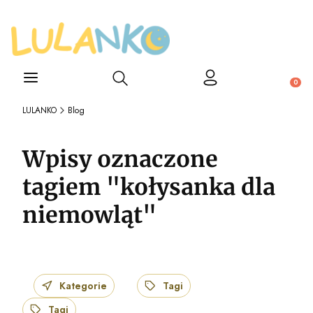
Otwórz wyszukiwarkę
Produ
LULANKO
Blog
Wpisy oznaczone
tagiem "kołysanka dla
niemowląt"
Kategorie
Tagi
Tagi