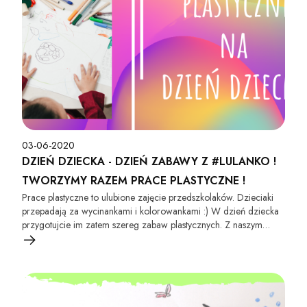
03-06-2020
DZIEŃ DZIECKA - DZIEŃ ZABAWY Z #LULANKO !
TWORZYMY RAZEM PRACE PLASTYCZNE !
Prace plastyczne to ulubione zajęcie przedszkolaków. Dzieciaki
przepadają za wycinankami i kolorowankami :) W dzień dziecka
przygotujcie im zatem szereg zabaw plastycznych. Z naszym
filmikiem pomysłów na ciekawe arcydzieła na pewno nie
zabraknie. To nic trudnego, wystarczy kilka kredek, plastelina, blok
rysunkowy, nożyczki, klej i zabawa na długie godziny jest
gwarantowana. Pozwól swojemu dziecku rozwinąć się z nami
artystycznie :)