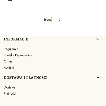
Strona
z 1
Linki w stopce
INFORMACJE
Regulamin
Polityka Prywatności
O nas
Kontakt
DOSTAWA I PŁATNOŚCI
Dostawa
Płatności