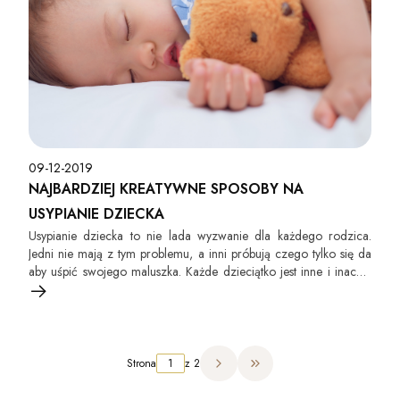
09-12-2019
NAJBARDZIEJ KREATYWNE SPOSOBY NA
USYPIANIE DZIECKA
Usypianie dziecka to nie lada wyzwanie dla każdego rodzica.
Jedni nie mają z tym problemu, a inni próbują czego tylko się da
aby uśpić swojego maluszka. Każde dzieciątko jest inne i inaczej
reaguje na porę drzemki. Ważne jest aby wiedzieć jak nie należy
podchodzić do usypiania dziecka.
Strona
z 2
Przejdź do ostatniej strony 