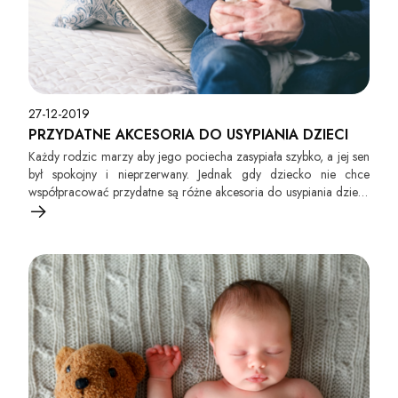
27-12-2019
PRZYDATNE AKCESORIA DO USYPIANIA DZIECI
Każdy rodzic marzy aby jego pociecha zasypiała szybko, a jej sen
był spokojny i nieprzerwany. Jednak gdy dziecko nie chce
współpracować przydatne są różne akcesoria do usypiania dzieci.
Maluszki bardzo łatwo zasypiają przy dźwiękach, które
przypominają im odgłosy słyszane z brzuszka mamy. Są to szumy
suszarki, odkurza, wody i wiele innych. Dlatego niektóre zabawki
mają specjalnie wbudowane szumy aby pomagać dzieciom
zasnąć. Jednym z takich gadżetów jest nasze Jajko Usypiajka. Ma
ono wbudowane 6 różnych dźwięków, przy których dzieci
uwielbiają zasypiać.