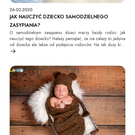
26-02-2020
JAK NAUCZYĆ DZIECKO SAMODZIELNEGO
ZASYPIANIA?
O samodzielnym zasypianiu dzieci marzy każdy rodzic. Jak
nauczyć tego dziecko? Należy pamiętać, że nie zależy to jedynie
od dziecka ale także od podejścia rodziców. Na tak duży krok
dziecko musi być gotowe. Nie stanie się to z dnia na dzień. Należy
pamiętać aby nie stresować przy tym dziecka i zawsze być
konsekwentnym.