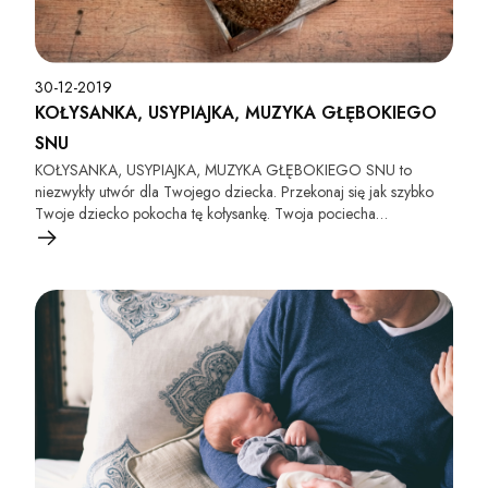
30-12-2019
KOŁYSANKA, USYPIAJKA, MUZYKA GŁĘBOKIEGO
SNU
KOŁYSANKA, USYPIAJKA, MUZYKA GŁĘBOKIEGO SNU to
niezwykły utwór dla Twojego dziecka. Przekonaj się jak szybko
Twoje dziecko pokocha tę kołysankę. Twoja pociecha
przyzwyczai się do niej w mgnieniu oka i nigdy więcej nie będzie
chciała zasnąć bez niej. Kołysanki bardzo pozytywnie wpływają na
rozwój dziecka, dlatego powinny ich słuchać jak najczęściej.