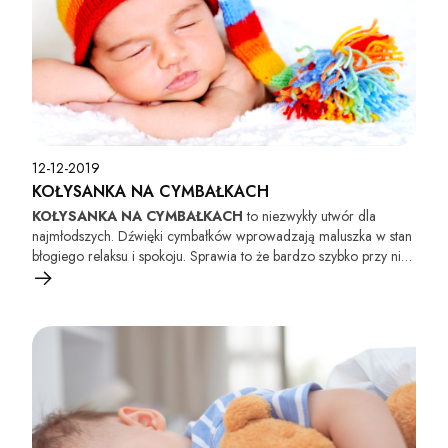
12-12-2019
KOŁYSANKA NA CYMBAŁKACH
KOŁYSANKA NA CYMBAŁKACH
to niezwykły utwór dla
najmłodszych. Dźwięki cymbałków wprowadzają maluszka w stan
błogiego relaksu i spokoju. Sprawia to że bardzo szybko przy nich
zasypiają. Odgłosy te koją także bóle kolkowe, dzięki czemu
dziecko jest znacznie spokojniejsze. Dodatkowo dzieciątko od
najmłodszych lat ma kontakt z muzyką co genialnie wpływa na
jego rozwój.