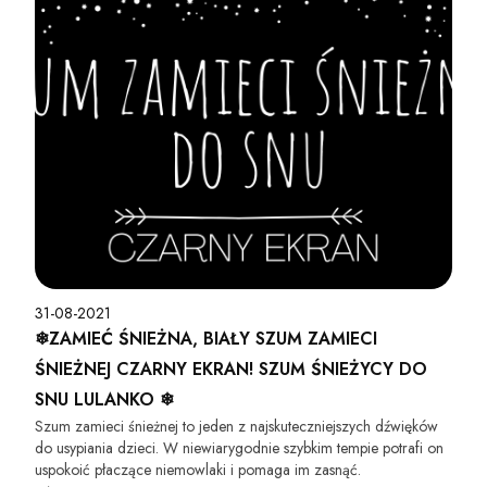
31-08-2021
❄︎ZAMIEĆ ŚNIEŻNA, BIAŁY SZUM ZAMIECI
ŚNIEŻNEJ CZARNY EKRAN! SZUM ŚNIEŻYCY DO
SNU LULANKO ❄︎
Szum zamieci śnieżnej to jeden z najskuteczniejszych dźwięków
do usypiania dzieci. W niewiarygodnie szybkim tempie potrafi on
uspokoić płaczące niemowlaki i pomaga im zasnąć.