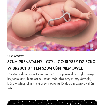
11-02-2022
SZUM PRENATALNY - CZYLI CO SŁYSZY DZIECKO
W BRZUCHU? TEN SZUM UŚPI NIEMOWLĘ
Co słyszy dziecko w łonie matki? Szum prenatalny, czyli dźwięk
krążenia krwi, bicia serca, szum wód płodowych czy dźwięki,
które wydają jelita matki przy trawieniu. Dlatego przygotowaliśmy
film z szumem, który przypomni dziecku te dźwięki.