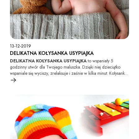
13-12-2019
DELIKATNA KOŁYSANKA USYPIAJKA
DELIKATNA KOŁYSANKA USYPIAJKA
to wspaniały 5
godzinny utwór dla Twojego maluszka. Dzięki niej dzieciątko
wspaniale się wyciszy, zrelaksuje i zaśnie w kilka minut. Kołysanka
ta wspaniale rozwija dziecko pod wieloma względami takimi jak
słuch muzyczny, mowa, słuch, koncentracja i wiele innych. Dzięki
kołysankom dziecko czuje się bezpiecznie i tworzy się niezwykła
więź między rodzicem a dzieckiem.