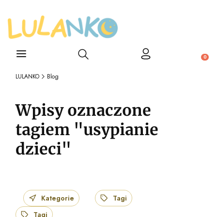
Otwórz wyszukiwarkę
Produ
LULANKO
Blog
Wpisy oznaczone
tagiem "usypianie
dzieci"
Kategorie
Tagi
Tagi